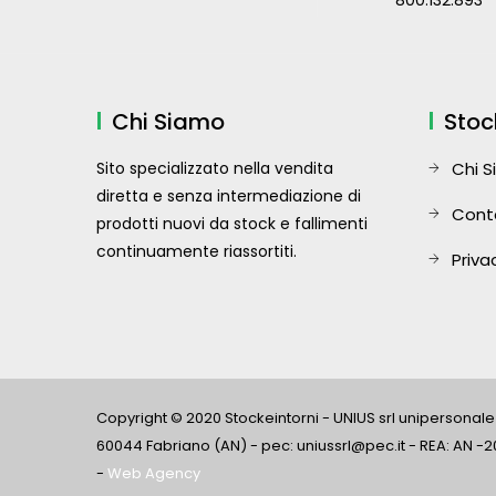
800.132.893
Chi Siamo
Stoc
Sito specializzato nella vendita
Chi 
diretta e senza intermediazione di
Cont
prodotti nuovi da stock e fallimenti
continuamente riassortiti.
Priva
Copyright © 2020 Stockeintorni - UNIUS srl unipersonale -
60044 Fabriano (AN) - pec: uniussrl@pec.it - REA: AN -2
-
Web Agency